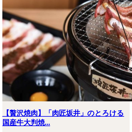
【贅沢焼肉】「肉匠坂井」のとろける
国産牛大判焼...