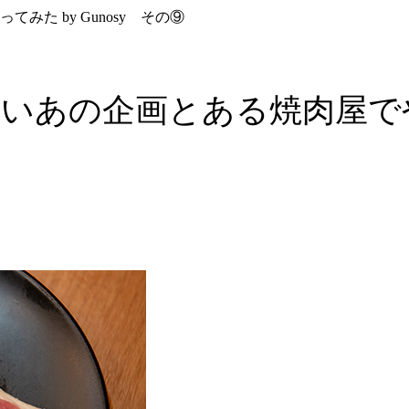
た by Gunosy その⑨
あの企画とある焼肉屋でやって