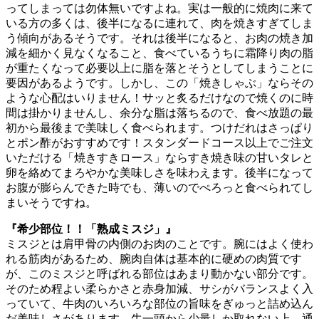
ってしまっては勿体無いですよね。実は一般的に焼肉に来て
いる方の多くは、後半になるに連れて、肉を焼きすぎてしま
う傾向があるそうです。それは後半になると、お肉の焼き加
減を細かく見なくなること、食べているうちに霜降り肉の脂
が重たくなって必要以上に脂を落とそうとしてしまうことに
要因があるようです。しかし、この「焼きしゃぶ」ならその
ような心配はいりません！サッと炙るだけなので焼くのに時
間は掛かりませんし、余分な脂は落ちるので、食べ放題の最
初から最後まで美味しく食べられます。つけだれはさっぱり
とポン酢がおすすめです！スタンダードコース以上でご注文
いただける「焼きすきロース」ならすき焼き味の甘いタレと
卵を絡めてまろやかな美味しさを味わえます。後半になって
お腹が膨らんできた時でも、薄いのでぺろっと食べられてし
まいそうですね。
『希少部位！！「熟成ミスジ」』
ミスジとは肩甲骨の内側のお肉のことです。腕にはよく使わ
れる筋肉があるため、腕肉自体は基本的に硬めの肉質です
が、このミスジと呼ばれる部位はあまり動かない部分です。
そのため程よい柔らかさと赤身加減、サシがバランスよく入
っていて、牛肉のいろいろな部位の旨味をぎゅっと詰め込ん
だ美味しさがあります。牛一頭から少量しか取れない上、通