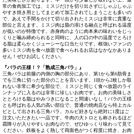
常の食肉加工では、ミスジだけを切り出さずにしゃぶしゃぶ
やすき焼き用としてまとめて加工されてしまうことも多いの
で、あえて手間をかけて切り出されたミスジは非常に貴重な
部位と言えます。ミスジ肉は脂の溶ける融点と呼ばれる温度
が低いのが特徴です。赤身肉のように肉本来の味わいをじっ
くりと噛み締められると同時に、人の口の中の温度でとろけ
る脂は柔らかくジューシーな口当たりです。根強いファンの
多いミスジ肉を食べ放題で食べられるお店はなかなかありま
せん！ぜひお試しください。
『バラの王様！？「熟成三角バラ」』
三角バラは前腿の内側の胸の部分にあり、第1から第6肋骨ま
でを三角に切った部分のことを言います。1頭から2枚しか取
れない非常に希少な部位で、ミスジと同じく食べ放題のライ
ンナップに入るのは非常に珍しいお肉です。お肉の美味しさ
ととろける脂はやみつきになること間違いなし！バラの王様
とも呼ばれる人気の高い部位で、普通の焼肉店なら特上カル
ビとして出される三角バラ。カルビ好きなら絶対に1度はご
注文いただきたい一品です。牛肉の大トロとも称されるほど
霜降りが入りやすいお肉なので、ぜひゆっくり味わって見て
ください。鉄板をよく熱して両面色がつく程度に焼き、お肉