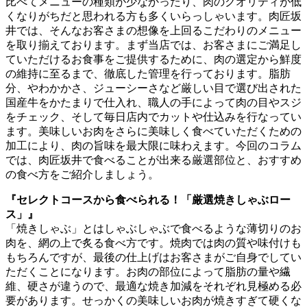
比べてメニューの種類が少なかったり、肉のクオリティが低
くなりがちだと思われる方も多くいらっしゃいます。肉匠坂
井では、そんなお客さまの想像を上回るこだわりのメニュー
を取り揃えております。まず当店では、お客さまにご満足し
ていただけるお食事をご提供するために、肉の選定から鮮度
の維持に至るまで、徹底した管理を行っております。脂肪
分、やわかかさ、ジューシーさなど厳しい目で選び出された
国産牛をかたまりで仕入れ、職人の手によって肉の目やスジ
をチェック、そして毎日店内でカットや仕込みを行なってい
ます。美味しいお肉をさらに美味しく食べていただくための
加工により、肉の旨味を最大限に味わえます。今回のコラム
では、肉匠坂井で食べることが出来る厳選部位と、おすすめ
の食べ方をご紹介しましょう。
『セレクトコースから食べられる！「厳選焼きしゃぶロー
ス」』
「焼きしゃぶ」とはしゃぶしゃぶで食べるような薄切りのお
肉を、網の上で炙る食べ方です。焼肉では肉の質や味付けも
もちろんですが、最後の仕上げはお客さまがご自身でしてい
ただくことになります。お肉の部位によって脂肪の量や繊
維、硬さが違うので、最適な焼き加減をそれぞれ見極める必
要があります。せっかくの美味しいお肉が焼きすぎて硬くな