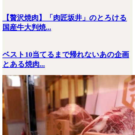
【贅沢焼肉】「肉匠坂井」のとろける
国産牛大判焼...
ベスト10当てるまで帰れないあの企画
とある焼肉...