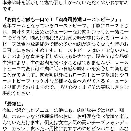
本来の味を活かして塩で召し上がっていただくのがおすすめ
です。
『お肉もご飯も一口で！「肉寿司特選ローストビーフ」』
近年ブームとなっているローストビーフ。丁寧にローストさ
れ、肉汁を閉じ込めたジューシーなお肉をシャリと一緒に一
口でどうぞ。噛めば噛むほどお肉の味が感じられるロースト
ビーフは食べ放題終盤で脂の多いお肉がきつくなった時のお
口直しにもおすすめです。ローストビーフはレアでないのに
レアのような食感を楽しめる点も魅力です。現在では食品衛
生法により、生のお肉を食べることはできませんが、ロース
トビーフであれば生肉に近い食感や味わいを安心して楽しむ
ことができます。肉寿司以外にもローストビーフ茶漬けやロ
ーストビーフユッケ丼など様々な食べ方ができるメニューを
取り揃えておりますので、ぜひ心ゆくまでその美味しさをご
堪能ください。
『最後に』
今回ご紹介したメニューの他にも、肉匠坂井では豚肉、鶏
肉、ホルモンなど多種多様のお肉、お料理を食べ放題で楽し
んでいただけます。例えば女性人気の高いチーズフォンデュ
や、ガッツリ食べたい男性におすすめのビビンバなど、みな