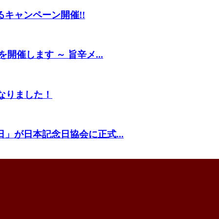
るキャンペーン開催!!
開催します ～ 旨辛メ...
くなりました！
」が日本記念日協会に正式...