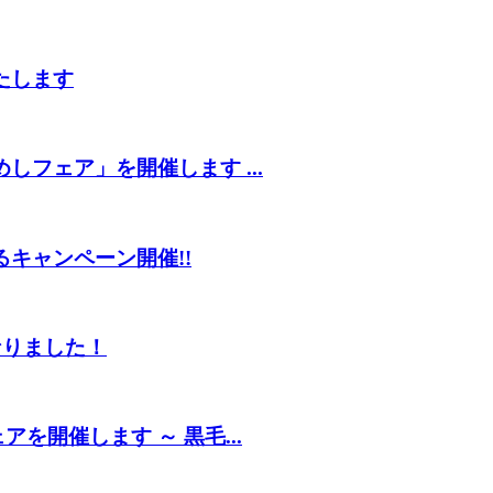
たします
しフェア」を開催します ...
るキャンペーン開催!!
なりました！
を開催します ～ 黒毛...