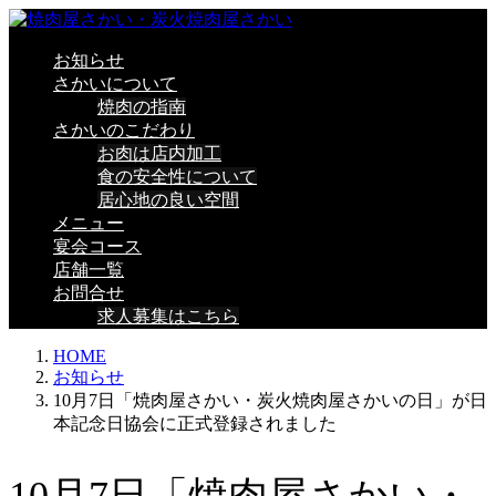
お知らせ
さかいについて
焼肉の指南
さかいのこだわり
お肉は店内加工
食の安全性について
居心地の良い空間
メニュー
宴会コース
店舗一覧
お問合せ
求人募集はこちら
HOME
お知らせ
10月7日「焼肉屋さかい・炭火焼肉屋さかいの日」が日
本記念日協会に正式登録されました
10月7日「焼肉屋さかい・