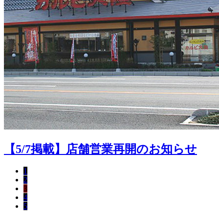
【5/7掲載】店舗営業再開のお知らせ
1
2
3
4
5